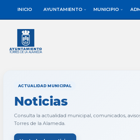
saltar
Saltar
al
al
INICIO
AYUNTAMIENTO
MUNICIPIO
ADM
contenido
pie
de
página
ACTUALIDAD MUNICIPAL
Noticias
Consulta la actualidad municipal, comunicados, aviso
Torres de la Alameda.