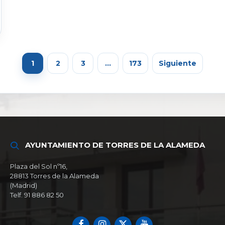
1
2
3
…
173
Siguiente
AYUNTAMIENTO DE TORRES DE LA ALAMEDA
Plaza del Sol nº16,
28813 Torres de la Alameda
(Madrid)
Telf. 91 886 82 50
Facebook
Instagram
X
YouTube