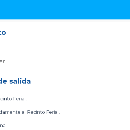
to
er
de salida
into Ferial.
amente al Recinto Ferial.
na.