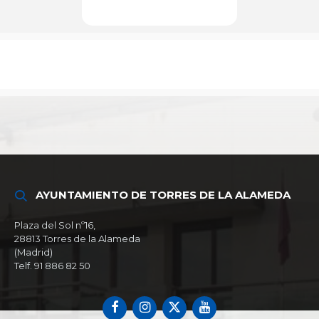
AYUNTAMIENTO DE TORRES DE LA ALAMEDA
Plaza del Sol nº16,
28813 Torres de la Alameda
(Madrid)
Telf. 91 886 82 50
Facebook
Instagram
X
YouTube