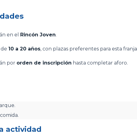
edades
rán en el
Rincón Joven
.
s de
10 a 20 años
, con plazas preferentes para esta franj
rán por
orden de inscripción
hasta completar aforo.
parque.
 comida.
a actividad