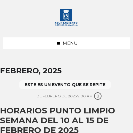
saltar
Saltar
Saltar
al
a
al
contenido
la
pie
barra
de
lateral
página
izquierda
MENU
FEBRERO, 2025
ESTE ES UN EVENTO QUE SE REPITE
11 DE FEBRERO DE 2025 9:00 AM
HORARIOS PUNTO LIMPIO
SEMANA DEL 10 AL 15 DE
FEBRERO DE 2025