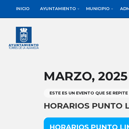
saltar
Saltar
Saltar
al
a
al
INICIO
AYUNTAMIENTO
MUNICIPIO
ADM
contenido
la
pie
barra
de
lateral
página
izquierda
MARZO, 2025
ESTE ES UN EVENTO QUE SE REPITE
HORARIOS PUNTO LI
HORARIOS PUNTO LIM