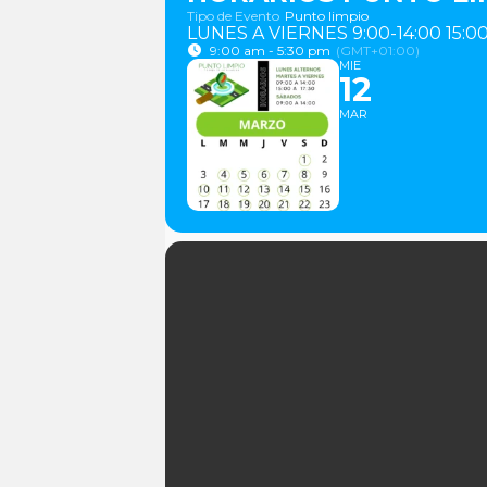
Tipo de Evento
Punto limpio
LUNES A VIERNES 9:00-14:00 15:00
9:00 am - 5:30 pm
(GMT+01:00)
MIE
12
MAR