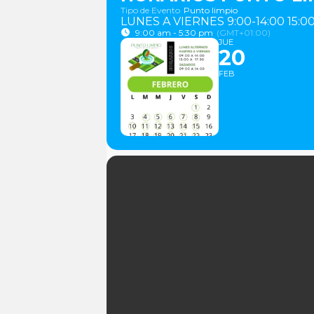
Tipo de Evento
Punto limpio
LUNES A VIERNES 9:00-14:00 15:00
9:00 am - 5:30 pm
(GMT+01:00)
JUE
20
FEB