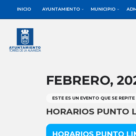
saltar
Saltar
Saltar
al
a
al
INICIO
AYUNTAMIENTO
MUNICIPIO
ADM
contenido
la
pie
barra
de
lateral
página
izquierda
FEBRERO, 20
ESTE ES UN EVENTO QUE SE REPITE
HORARIOS PUNTO LI
HORARIOS PUNTO LIM