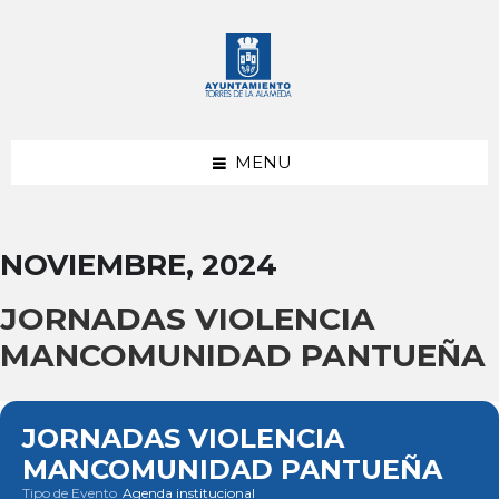
saltar
Saltar
Saltar
al
a
al
contenido
la
pie
barra
de
lateral
página
izquierda
MENU
NOVIEMBRE, 2024
JORNADAS VIOLENCIA
MANCOMUNIDAD PANTUEÑA
JORNADAS VIOLENCIA
MANCOMUNIDAD PANTUEÑA
Tipo de Evento
Agenda institucional