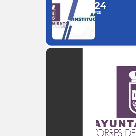
24
FEB