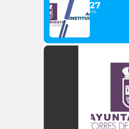
27
FEB