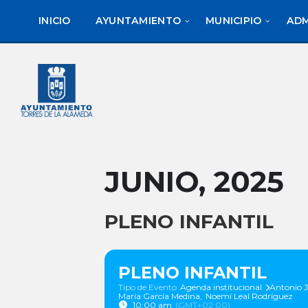
saltar
Saltar
Saltar
al
a
al
INICIO
AYUNTAMIENTO
MUNICIPIO
ADM
contenido
la
pie
barra
de
lateral
página
izquierda
JUNIO, 2025
PLENO INFANTIL
PLENO INFANTIL
Tipo de Evento
Agenda institucional
Antonio J
María García Medina,
Noemí Leal Rodríguez
10:00 am
(GMT+02:00)