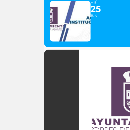
MIE
25
JUN