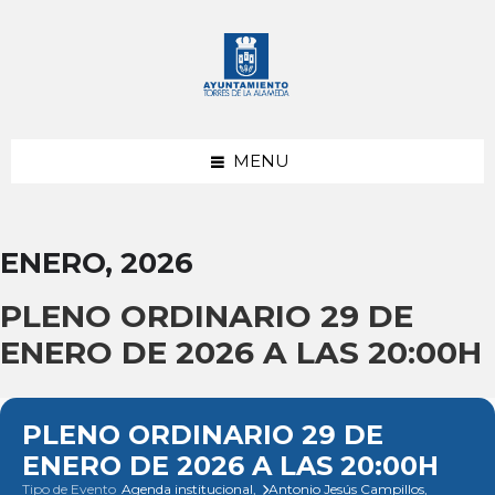
saltar
Saltar
Saltar
al
a
al
contenido
la
pie
barra
de
lateral
página
izquierda
MENU
ENERO, 2026
PLENO ORDINARIO 29 DE
ENERO DE 2026 A LAS 20:00H
PLENO ORDINARIO 29 DE
ENERO DE 2026 A LAS 20:00H
Tipo de Evento
Agenda institucional,
Antonio Jesús Campillos,