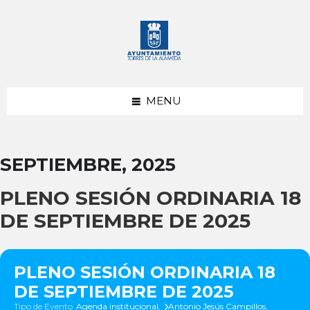
saltar
Saltar
Saltar
al
a
al
contenido
la
pie
barra
de
lateral
página
izquierda
MENU
SEPTIEMBRE, 2025
PLENO SESIÓN ORDINARIA 18
DE SEPTIEMBRE DE 2025
PLENO SESIÓN ORDINARIA 18
DE SEPTIEMBRE DE 2025
Tipo de Evento
Agenda institucional,
Antonio Jesús Campillos,