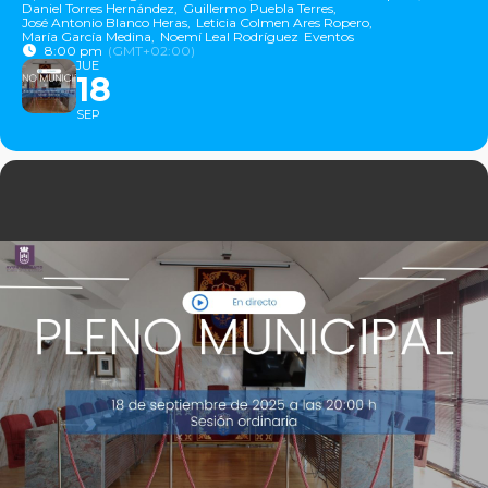
Daniel Torres Hernández,
Guillermo Puebla Terres,
José Antonio Blanco Heras,
Leticia Colmen Ares Ropero,
María García Medina,
Noemí Leal Rodríguez
Eventos
8:00 pm
(GMT+02:00)
JUE
18
SEP