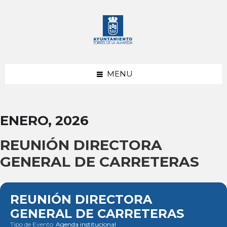
saltar
Saltar
Saltar
al
a
al
contenido
la
pie
barra
de
lateral
página
izquierda
MENU
ENERO, 2026
REUNIÓN DIRECTORA
GENERAL DE CARRETERAS
REUNIÓN DIRECTORA
GENERAL DE CARRETERAS
Tipo de Evento
Agenda institucional