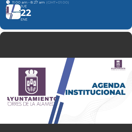
11:00 am - 8:27 am
(GMT+01:00)
JUE
22
ENE