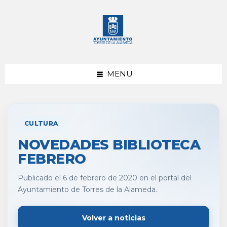
saltar
Saltar
al
al
contenido
pie
de
página
MENU
CULTURA
NOVEDADES BIBLIOTECA
FEBRERO
Publicado el 6 de febrero de 2020 en el portal del
Ayuntamiento de Torres de la Alameda.
Volver a noticias