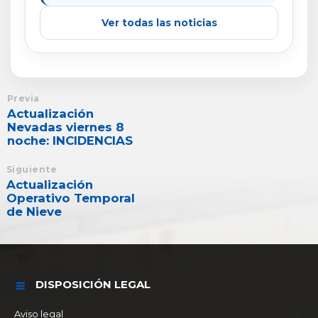
Ver todas las noticias
Previa
Actualización
Nevadas viernes 8
noche: INCIDENCIAS
Siguiente
Actualización
Operativo Temporal
de Nieve
DISPOSICIÓN LEGAL
Aviso legal