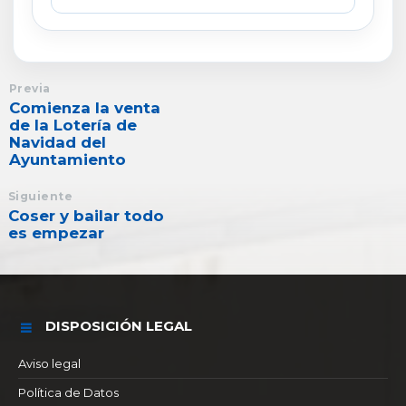
Previa
Comienza la venta
de la Lotería de
Navidad del
Ayuntamiento
Siguiente
Coser y bailar todo
es empezar
DISPOSICIÓN LEGAL
Aviso legal
Política de Datos