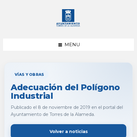
saltar
Saltar
al
al
contenido
pie
de
página
MENU
VÍAS Y OBRAS
Adecuación del Polígono
Industrial
Publicado el 8 de noviembre de 2019 en el portal del
Ayuntamiento de Torres de la Alameda.
Volver a noticias