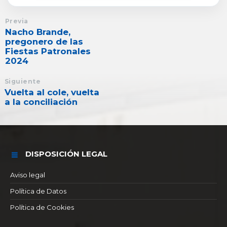
Previa
Nacho Brande,
pregonero de las
Fiestas Patronales
2024
Siguiente
Vuelta al cole, vuelta
a la conciliación
DISPOSICIÓN LEGAL
Aviso legal
Política de Datos
Política de Cookies