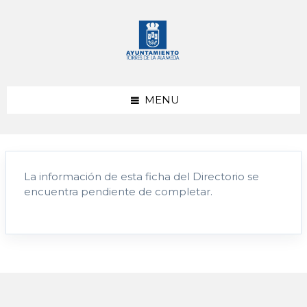
saltar
Saltar
Saltar
al
a
al
contenido
la
pie
barra
de
lateral
página
izquierda
MENU
La información de esta ficha del Directorio se
encuentra pendiente de completar.