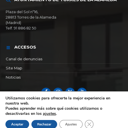
Plaza del Sol nº16,
28813 Torres de la Alameda
(Madrid)
Telf. 91 886 82 50
ACCESOS
Canal de denuncias
Site Map
Noticias
Facebook
Instagram
X
YouTube
Utilizamos cookies para ofrecerte la mejor experiencia en
nuestra web.
© 2026 Ayuntamiento de Torres de la alameda
Puedes aprender más sobre qué cookies utilizamos o
desactivarlas en los
ajustes
.
Cerrar el banner de 
Aceptar
Rechazar
Ajustes