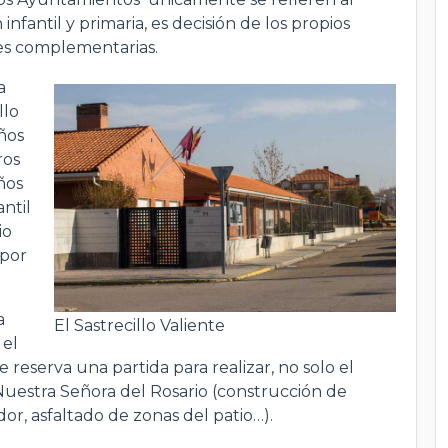
nfantil y primaria, es decisión de los propios
nes complementarias.
a
llo
ños
ros
ños
antil
io
 por
a
El Sastrecillo Valiente
 el
reserva una partida para realizar, no solo el
Nuestra Señora del Rosario (construcción de
or, asfaltado de zonas del patio…).