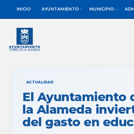
saltar
Saltar
al
al
INICIO
AYUNTAMIENTO
MUNICIPIO
ADM
contenido
pie
de
página
ACTUALIDAD
El Ayuntamiento 
la Alameda inviert
del gasto en edu