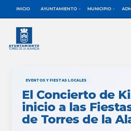
saltar
Saltar
al
al
INICIO
AYUNTAMIENTO
MUNICIPIO
ADM
contenido
pie
de
página
EVENTOS Y FIESTAS LOCALES
El Concierto de K
inicio a las Fiest
de Torres de la A