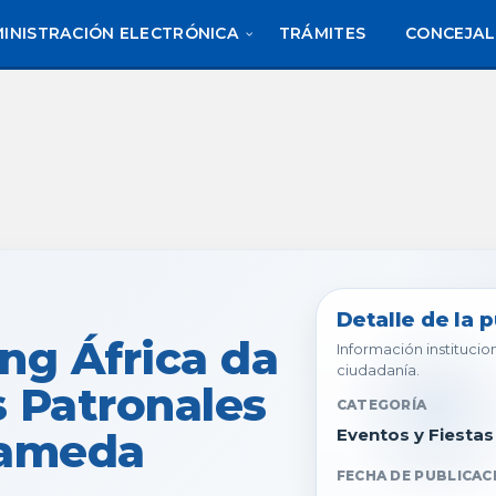
INISTRACIÓN ELECTRÓNICA
TRÁMITES
CONCEJAL
Detalle de la 
ing África da
Información institucion
ciudadanía.
as Patronales
CATEGORÍA
lameda
Eventos y Fiestas
FECHA DE PUBLICAC