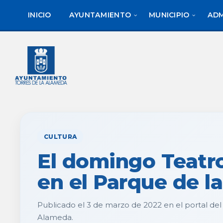
saltar
Saltar
al
al
INICIO
AYUNTAMIENTO
MUNICIPIO
ADM
contenido
pie
de
página
CULTURA
El domingo Teatro
en el Parque de l
Publicado el 3 de marzo de 2022 en el portal de
Alameda.