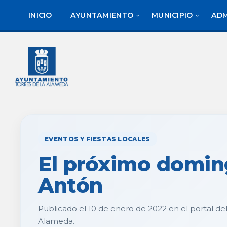
saltar
Saltar
al
al
INICIO
AYUNTAMIENTO
MUNICIPIO
ADM
contenido
pie
de
página
EVENTOS Y FIESTAS LOCALES
El próximo domin
Antón
Publicado el 10 de enero de 2022 en el portal de
Alameda.