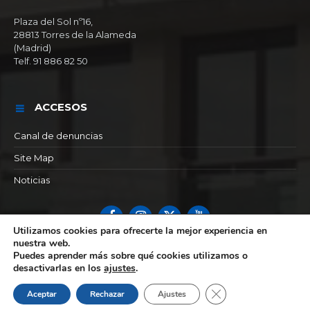
Plaza del Sol nº16,
28813 Torres de la Alameda
(Madrid)
Telf. 91 886 82 50
ACCESOS
Canal de denuncias
Site Map
Noticias
Facebook
Instagram
X
YouTube
Utilizamos cookies para ofrecerte la mejor experiencia en
nuestra web.
© 2026 Ayuntamiento de Torres de la alameda
Puedes aprender más sobre qué cookies utilizamos o
desactivarlas en los
ajustes
.
Cerrar el banner de 
Aceptar
Rechazar
Ajustes