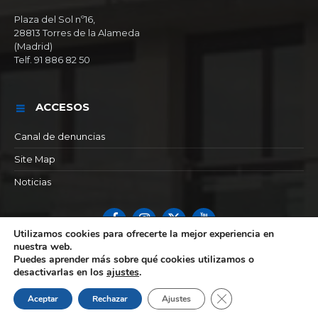
Plaza del Sol nº16,
28813 Torres de la Alameda
(Madrid)
Telf. 91 886 82 50
ACCESOS
Canal de denuncias
Site Map
Noticias
Facebook
Instagram
X
YouTube
Utilizamos cookies para ofrecerte la mejor experiencia en
nuestra web.
© 2026 Ayuntamiento de Torres de la alameda
Puedes aprender más sobre qué cookies utilizamos o
desactivarlas en los
ajustes
.
Cerrar el banner de 
Aceptar
Rechazar
Ajustes