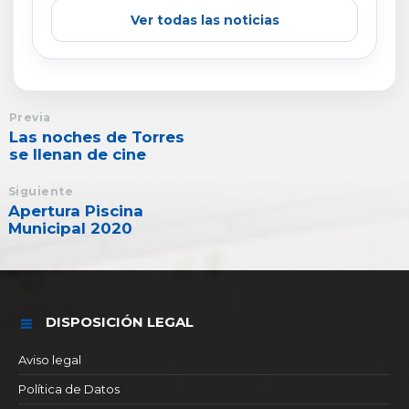
Ver todas las noticias
Previa
Las noches de Torres
se llenan de cine
Siguiente
Apertura Piscina
Municipal 2020
DISPOSICIÓN LEGAL
Aviso legal
Política de Datos