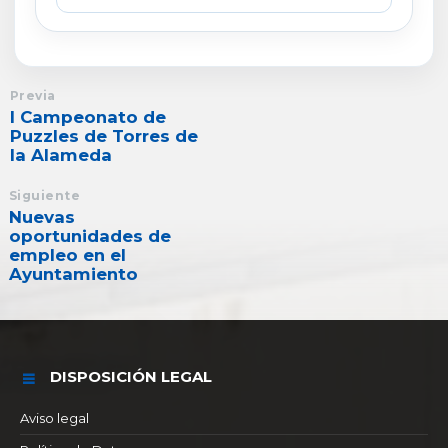
Previa
I Campeonato de
Puzzles de Torres de
la Alameda
Siguiente
Nuevas
oportunidades de
empleo en el
Ayuntamiento
DISPOSICIÓN LEGAL
Aviso legal