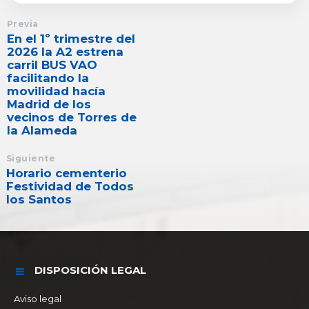
Previa
En el 1º trimestre del
2026 la A2 estrena
carril BUS VAO
facilitando la
movilidad hacía
Madrid de los
vecinos de Torres de
la Alameda
Siguiente
Horario cementerio
Festividad de Todos
los Santos
DISPOSICIÓN LEGAL
Aviso legal