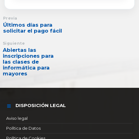
Previa
Últimos días para
solicitar el pago fácil
Siguiente
Abiertas las
inscripciones para
las clases de
informática para
mayores
DISPOSICIÓN LEGAL
Aviso legal
Política de Datos
Política de Cookies