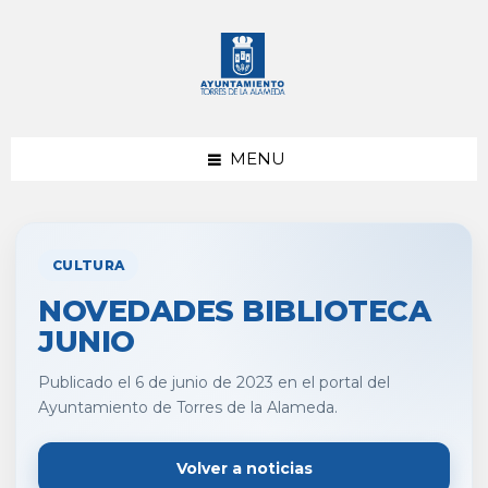
saltar
Saltar
al
al
contenido
pie
de
página
MENU
CULTURA
NOVEDADES BIBLIOTECA
JUNIO
Publicado el 6 de junio de 2023 en el portal del
Ayuntamiento de Torres de la Alameda.
Volver a noticias