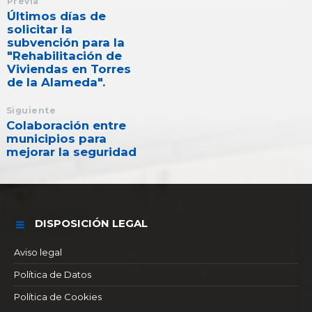
Previa
Últimos días de
solicitar la
subvención para la
"Rehabilitación de
Viviendas en Torres
de la Alameda".
Siguiente
Colaboración entre
municipios para
mejorar la seguridad
DISPOSICIÓN LEGAL
Aviso legal
Política de Datos
Política de Cookies