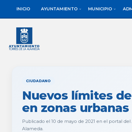
saltar
Saltar
al
al
INICIO
AYUNTAMIENTO
MUNICIPIO
ADM
contenido
pie
de
página
CIUDADANO
Nuevos límites de
en zonas urbanas
Publicado el 10 de mayo de 2021 en el portal del
Alameda.