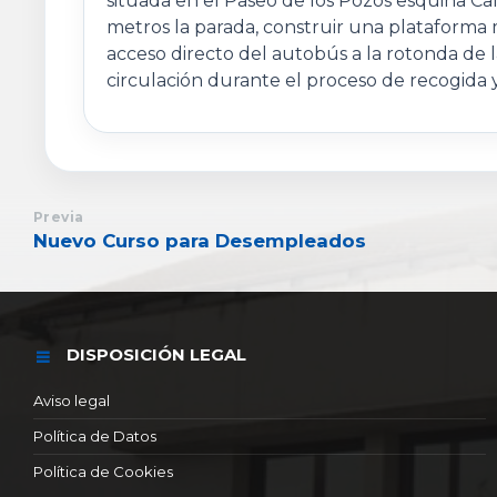
situada en el Paseo de los Pozos esquina Ca
metros la parada, construir una plataforma 
acceso directo del autobús a la rotonda de
circulación durante el proceso de recogida y
Previa
Nuevo Curso para Desempleados
DISPOSICIÓN LEGAL
Aviso legal
Política de Datos
Política de Cookies