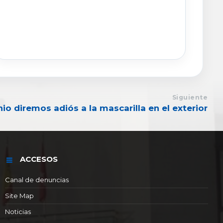
Siguiente
nio diremos adiós a la mascarilla en el exterior
ACCESOS
Canal de denuncias
Site Map
Noticias