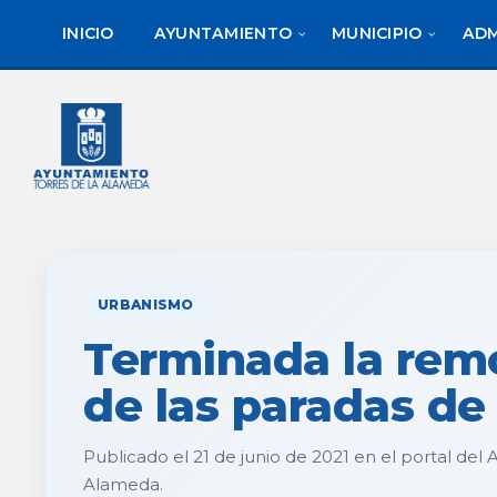
saltar
Saltar
al
al
INICIO
AYUNTAMIENTO
MUNICIPIO
ADM
contenido
pie
de
página
URBANISMO
Terminada la rem
de las paradas de
Publicado el 21 de junio de 2021 en el portal del
Alameda.