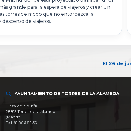
lle Madrid, donde está proyectado trasladar unos
más grande para la espera de viajeros y crear un
 las torres de modo que no entorpezca la
 descenso de viajeros.
El 26 de ju
AYUNTAMIENTO DE TORRES DE LA ALAMEDA
Plaza del Sol nº16,
28813 Torres de la Alameda
(Madrid)
Telf. 91 886 82 50