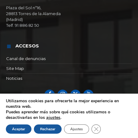
Plaza del Sol nº16,
28813 Torres de la Alameda
(Madrid)
Telf. 91 886 82 50
ACCESOS
Canal de denuncias
Site Map
Noticias
Facebook
Instagram
X
YouTube
Utilizamos cookies para ofrecerte la mejor experiencia en
nuestra web.
© 2026 Ayuntamiento de Torres de la alameda
Puedes aprender más sobre qué cookies utilizamos o
desactivarlas en los
ajustes
.
Cerrar el banner de 
Aceptar
Rechazar
Ajustes