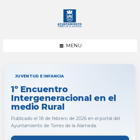
saltar
Saltar
al
al
contenido
pie
de
página
MENU
JUVENTUD E INFANCIA
1º Encuentro
Intergeneracional en el
medio Rural
Publicado el 18 de febrero de 2026 en el portal del
Ayuntamiento de Torres de la Alameda.