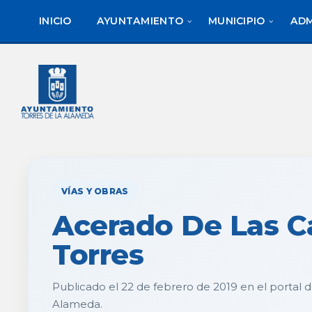
saltar
Saltar
al
al
INICIO
AYUNTAMIENTO
MUNICIPIO
ADM
contenido
pie
de
página
VÍAS Y OBRAS
Acerado De Las C
Torres
Publicado el 22 de febrero de 2019 en el portal 
Alameda.