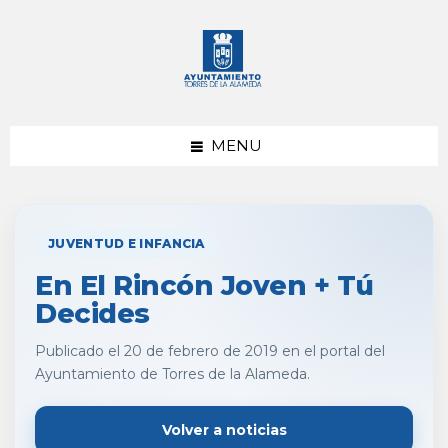
saltar
Saltar
al
al
contenido
pie
de
página
MENU
JUVENTUD E INFANCIA
En El Rincón Joven + Tú
Decides
Publicado el 20 de febrero de 2019 en el portal del
Ayuntamiento de Torres de la Alameda.
Volver a noticias