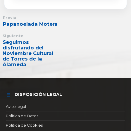
Previa
Papanoelada Motera
Siguiente
Seguimos
disfrutando del
Noviembre Cultural
de Torres de la
Alameda
DISPOSICIÓN LEGAL
Aviso legal
Política de Datos
Política de Cookies