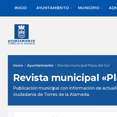
saltar
Saltar
al
al
INICIO
AYUNTAMIENTO
MUNICIPIO
ADM
contenido
pie
de
página
Inicio
Ayuntamiento
Revista municipal Plaza del Sol
Revista municipal «Pl
Publicación municipal con información de actualid
ciudadanía de Torres de la Alameda.