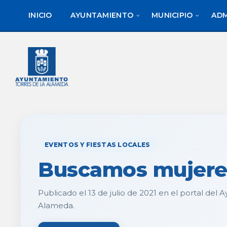
saltar
Saltar
al
al
INICIO
AYUNTAMIENTO
MUNICIPIO
ADM
contenido
pie
de
página
EVENTOS Y FIESTAS LOCALES
Buscamos mujeres
Publicado el 13 de julio de 2021 en el portal del
Alameda.