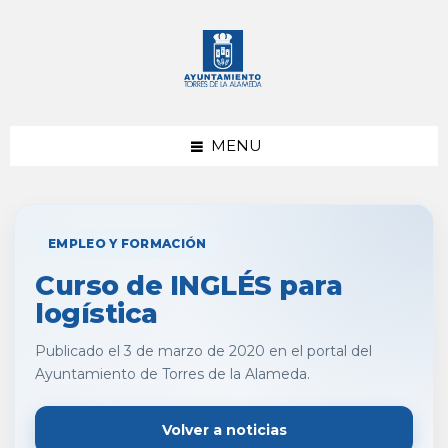
saltar
Saltar
al
al
contenido
pie
de
página
MENU
EMPLEO Y FORMACIÓN
Curso de INGLÉS para
logística
Publicado el 3 de marzo de 2020 en el portal del
Ayuntamiento de Torres de la Alameda.
Volver a noticias