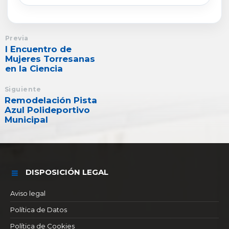
Previa
I Encuentro de
Mujeres Torresanas
en la Ciencia
Siguiente
Remodelación Pista
Azul Polideportivo
Municipal
DISPOSICIÓN LEGAL
Aviso legal
Política de Datos
Política de Cookies