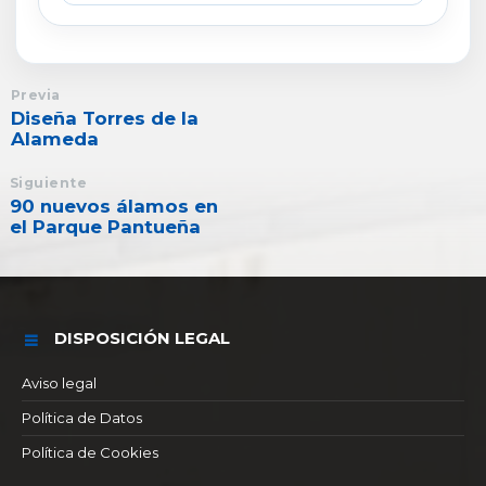
Previa
Diseña Torres de la
Alameda
Siguiente
90 nuevos álamos en
el Parque Pantueña
DISPOSICIÓN LEGAL
Aviso legal
Política de Datos
Política de Cookies