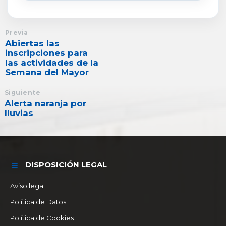
Previa
Abiertas las
inscripciones para
las actividades de la
Semana del Mayor
Siguiente
Alerta naranja por
lluvias
DISPOSICIÓN LEGAL
Aviso legal
Política de Datos
Política de Cookies