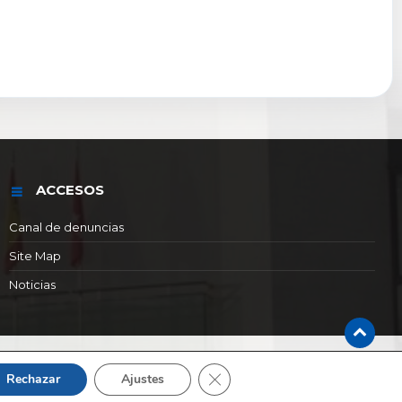
ACCESOS
Canal de denuncias
Site Map
Noticias
Cerrar el banner de cookies RGP
Rechazar
Ajustes