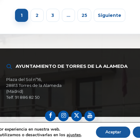
1
2
3
…
25
Siguiente
AYUNTAMIENTO DE TORRES DE LA ALAMEDA
Plaza del Sol nº16,
28813 Torres de la Alameda
(Madrid)
Telf. 91 886 82 50
Facebook
Instagram
X
YouTube
or experiencia en nuestra web.
Aceptar
tilizamos o desactivarlas en los
ajustes
.