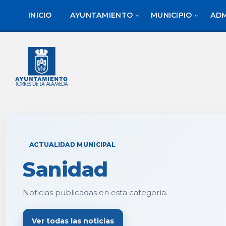
saltar
Saltar
al
al
INICIO
AYUNTAMIENTO
MUNICIPIO
ADM
contenido
pie
de
página
ACTUALIDAD MUNICIPAL
Sanidad
Noticias publicadas en esta categoría.
Ver todas las noticias