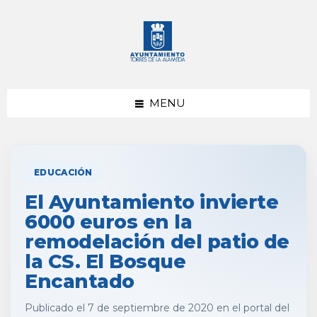
saltar
Saltar
al
al
contenido
pie
de
página
MENU
EDUCACIÓN
El Ayuntamiento invierte
6000 euros en la
remodelación del patio de
la CS. El Bosque
Encantado
Publicado el 7 de septiembre de 2020 en el portal del