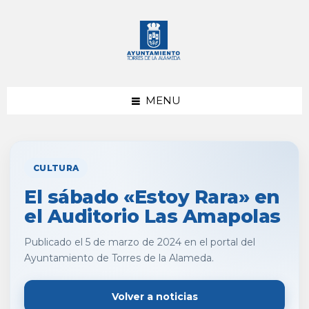
saltar
Saltar
al
al
contenido
pie
de
página
MENU
CULTURA
El sábado «Estoy Rara» en
el Auditorio Las Amapolas
Publicado el 5 de marzo de 2024 en el portal del
Ayuntamiento de Torres de la Alameda.
Volver a noticias