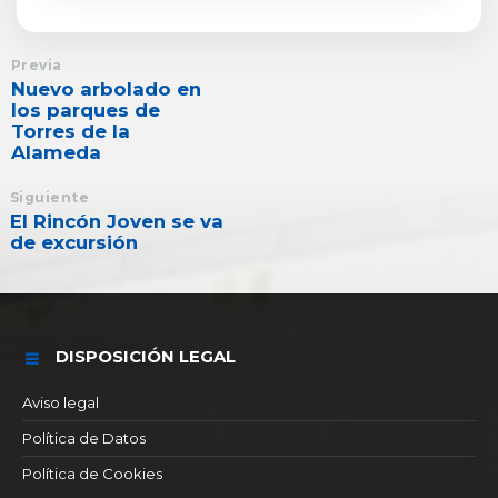
Previa
Nuevo arbolado en
los parques de
Torres de la
Alameda
Siguiente
El Rincón Joven se va
de excursión
DISPOSICIÓN LEGAL
Aviso legal
Política de Datos
Política de Cookies