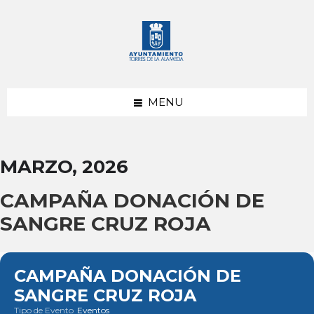
saltar
Saltar
Saltar
al
a
al
contenido
la
pie
barra
de
lateral
página
izquierda
MENU
MARZO, 2026
CAMPAÑA DONACIÓN DE
SANGRE CRUZ ROJA
CAMPAÑA DONACIÓN DE
SANGRE CRUZ ROJA
Tipo de Evento
Eventos