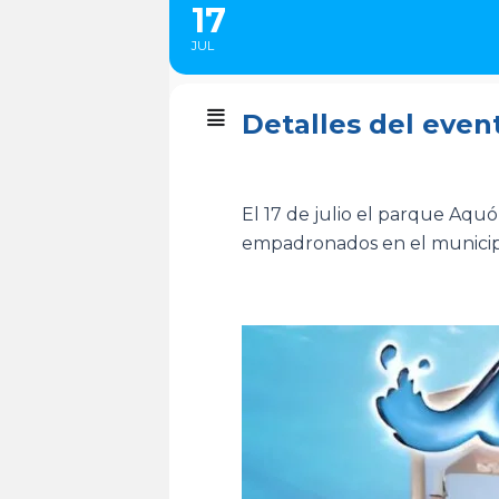
17
JUL
Detalles del even
El 17 de julio el parque Aqu
empadronados en el municip