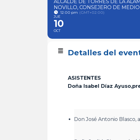
ALCALDE DE TORRES DE LA ALA
NOVILLO, CONSEJERO DE MEDIO
12:00 pm
(GMT+02:00)
JUE
10
OCT
Detalles del even
ASISTENTES
Doña Isabel Díaz Ayuso,p
Don José Antonio Blasco, a