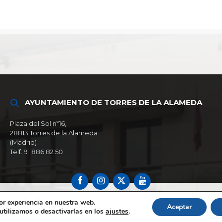
AYUNTAMIENTO DE TORRES DE LA ALAMEDA
Plaza del Sol nº16,
28813 Torres de la Alameda
(Madrid)
Telf. 91 886 82 50
Facebook
Instagram
X
YouTube
or experiencia en nuestra web.
Aceptar
tilizamos o desactivarlas en los
ajustes
.