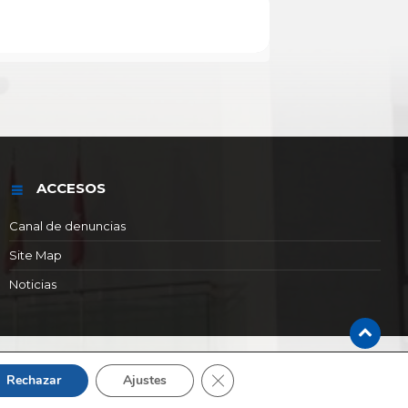
ACCESOS
Canal de denuncias
Site Map
Noticias
Cerrar el banner de cookies RGP
Rechazar
Ajustes