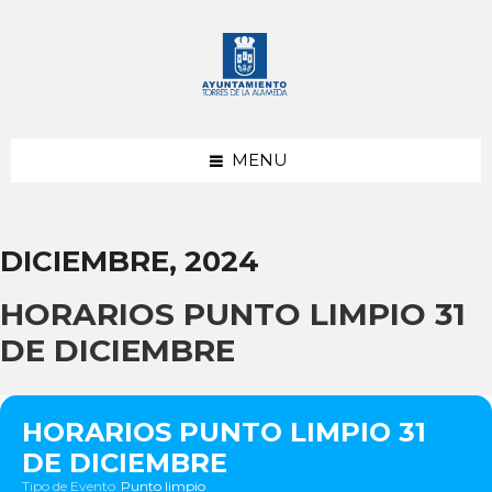
saltar
Saltar
Saltar
al
a
al
contenido
la
pie
barra
de
lateral
página
izquierda
MENU
DICIEMBRE, 2024
HORARIOS PUNTO LIMPIO 31
DE DICIEMBRE
HORARIOS PUNTO LIMPIO 31
DE DICIEMBRE
Tipo de Evento
Punto limpio