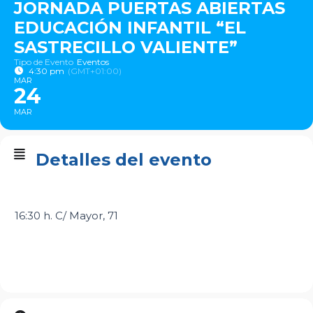
JORNADA PUERTAS ABIERTAS
EDUCACIÓN INFANTIL “EL
SASTRECILLO VALIENTE”
Tipo de Evento
Eventos
4:30 pm
(GMT+01:00)
MAR
24
MAR
Detalles del evento
16:30 h. C/ Mayor, 71