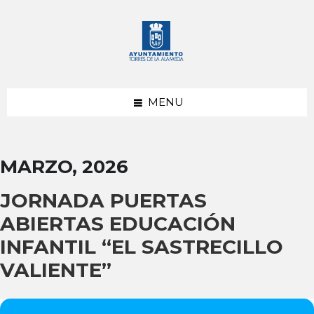
saltar
Saltar
Saltar
al
a
al
contenido
la
pie
barra
de
lateral
página
izquierda
MENU
MARZO, 2026
JORNADA PUERTAS
ABIERTAS EDUCACIÓN
INFANTIL “EL SASTRECILLO
VALIENTE”